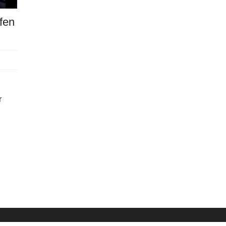
fen
r