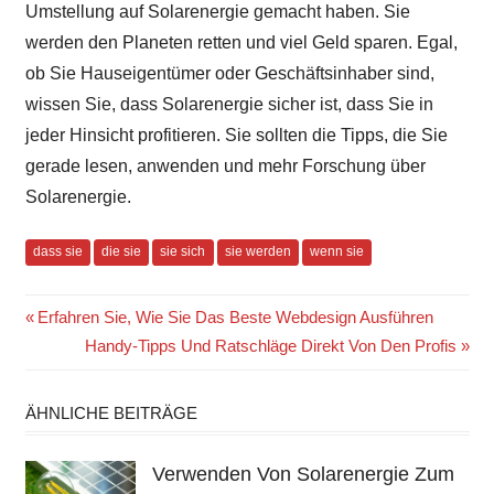
Umstellung auf Solarenergie gemacht haben. Sie
werden den Planeten retten und viel Geld sparen. Egal,
ob Sie Hauseigentümer oder Geschäftsinhaber sind,
wissen Sie, dass Solarenergie sicher ist, dass Sie in
jeder Hinsicht profitieren. Sie sollten die Tipps, die Sie
gerade lesen, anwenden und mehr Forschung über
Solarenergie.
dass sie
die sie
sie sich
sie werden
wenn sie
Beitragsnavigation
Vorheriger
Erfahren Sie, Wie Sie Das Beste Webdesign Ausführen
Beitrag:
Nächster
Handy-Tipps Und Ratschläge Direkt Von Den Profis
Beitrag:
ÄHNLICHE BEITRÄGE
Verwenden Von Solarenergie Zum