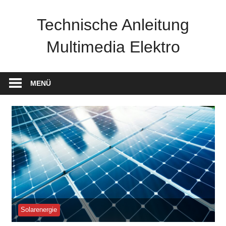
Zum
Inhalt
Technische Anleitung
springen
Multimedia Elektro
MENÜ
Solarenergie