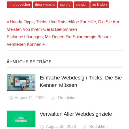
ihre besucher
ihrer website
sie die
sie sich
zu finden
Beitragsnavigation
Vorheriger
Handy-Tipps, Tricks Und Ratschläge Zur Hilfe, Die Sie Am
Beitrag:
Meisten Von Ihrem Gerät Bekommen
Nächster
Einfache Lösungen, Mit Denen Sie Solarenergie Besser
Beitrag:
Verstehen Können
ÄHNLICHE BEITRÄGE
Einfache Webdesign Tricks, Die Sie
Kennen Müssen
August 31, 2020
Redaktion
Verwalten Aller Webdesignziele
August 30, 2020
Redaktion