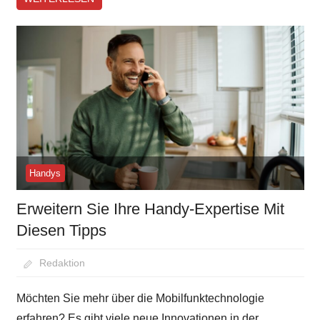
Handys
Erweitern Sie Ihre Handy-Expertise Mit
Diesen Tipps
August 23, 2020
Redaktion
Möchten Sie mehr über die Mobilfunktechnologie
erfahren? Es gibt viele neue Innovationen in der