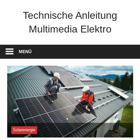
Zum
Inhalt
Technische Anleitung
springen
Multimedia Elektro
MENÜ
Solarenergie