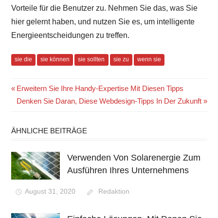
Vorteile für die Benutzer zu. Nehmen Sie das, was Sie
hier gelernt haben, und nutzen Sie es, um intelligente
Energieentscheidungen zu treffen.
sie die
sie können
sie sollten
sie zu
wenn sie
Beitragsnavigation
Vorheriger
Erweitern Sie Ihre Handy-Expertise Mit Diesen Tipps
Beitrag:
Nächster
Denken Sie Daran, Diese Webdesign-Tipps In Der Zukunft
Beitrag:
ÄHNLICHE BEITRÄGE
Verwenden Von Solarenergie Zum
Ausführen Ihres Unternehmens
August 31, 2020
Redaktion