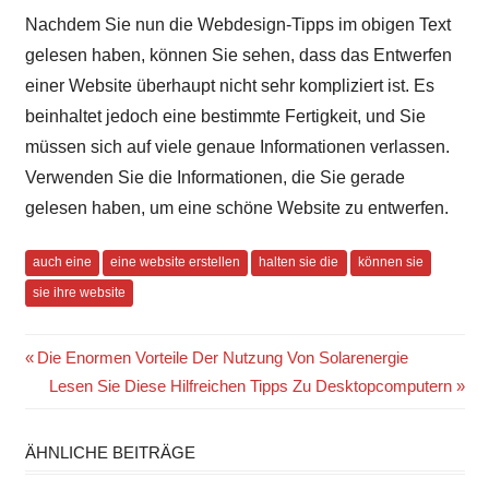
Nachdem Sie nun die Webdesign-Tipps im obigen Text
gelesen haben, können Sie sehen, dass das Entwerfen
einer Website überhaupt nicht sehr kompliziert ist. Es
beinhaltet jedoch eine bestimmte Fertigkeit, und Sie
müssen sich auf viele genaue Informationen verlassen.
Verwenden Sie die Informationen, die Sie gerade
gelesen haben, um eine schöne Website zu entwerfen.
auch eine
eine website erstellen
halten sie die
können sie
sie ihre website
Beitragsnavigation
Vorheriger
Die Enormen Vorteile Der Nutzung Von Solarenergie
Beitrag:
Nächster
Lesen Sie Diese Hilfreichen Tipps Zu Desktopcomputern
Beitrag:
ÄHNLICHE BEITRÄGE